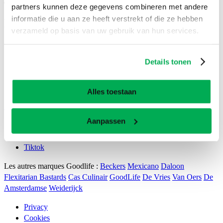
fr
partners kunnen deze gegevens combineren met andere
informatie die u aan ze heeft verstrekt of die ze hebben
Bicky - Altijd goed.
verzameld op basis van uw gebruik van hun services.
Nos Snacks
Dans la friterie
Details tonen
Toujours bon
Boutique
Foodtruck
Alles toestaan
BICKY DU MOIS
Professionals
Aanpassen
Instagram
Facebook
Tiktok
Les autres marques Goodlife :
Beckers
Mexicano
Daloon
Flexitarian Bastards
Cas Culinair
GoodLife
De Vries
Van Oers
De
Amsterdamse
Weiderijck
Privacy
Cookies