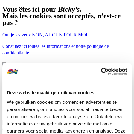
Vous êtes ici pour
Bicky’s
.
Mais les cookies sont acceptés, n’est-ce
pas ?
Oui je les veux
NON, AUCUN POUR MOI
Consultez ici toutes les informations et notre politique de
confidentialité.
Nos Snacks
Toujours bon
Bicky du mois
Deze website maakt gebruik van cookies
Boutique
We gebruiken cookies om content en advertenties te
Foodtruck
personaliseren, om functies voor social media te bieden
Professionals
Trouver Bicky
en om ons websiteverkeer te analyseren. Ook delen we
informatie over uw gebruik van onze site met onze
nl
partners voor social media, adverteren en analyse. Deze