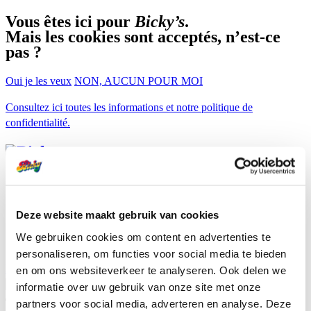
Vous êtes ici pour
Bicky’s
.
Mais les cookies sont acceptés, n’est-ce
pas ?
Oui je les veux
NON, AUCUN POUR MOI
Consultez ici toutes les informations et notre politique de
confidentialité.
Nos Snacks
Toujours bon
Bicky du mois
Deze website maakt gebruik van cookies
Boutique
We gebruiken cookies om content en advertenties te
Foodtruck
personaliseren, om functies voor social media te bieden
Professionals
Trouver Bicky
en om ons websiteverkeer te analyseren. Ook delen we
informatie over uw gebruik van onze site met onze
nl
partners voor social media, adverteren en analyse. Deze