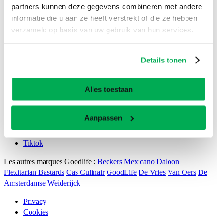
fr
partners kunnen deze gegevens combineren met andere
informatie die u aan ze heeft verstrekt of die ze hebben
Bicky - Altijd goed.
verzameld op basis van uw gebruik van hun services.
Nos Snacks
Dans la friterie
Details tonen
Toujours bon
Boutique
Foodtruck
Alles toestaan
BICKY DU MOIS
Professionals
Aanpassen
Instagram
Facebook
Tiktok
Les autres marques Goodlife :
Beckers
Mexicano
Daloon
Flexitarian Bastards
Cas Culinair
GoodLife
De Vries
Van Oers
De
Amsterdamse
Weiderijck
Privacy
Cookies